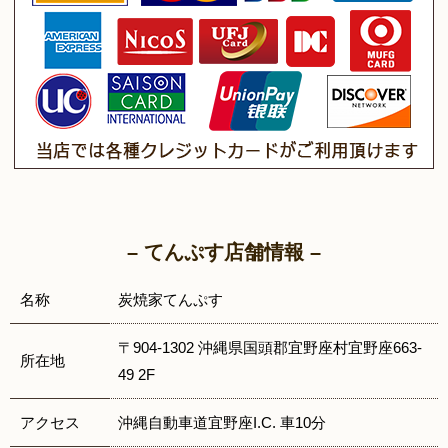
– てんぷす店舗情報 –
名称
炭焼家てんぷす
〒904-1302 沖縄県国頭郡宜野座村宜野座663-
所在地
49 2F
アクセス
沖縄自動車道宜野座I.C. 車10分