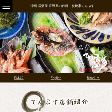
沖縄 居酒屋 宜野座の台所 炭焼家てんぷす
日本語
English
繁体中文