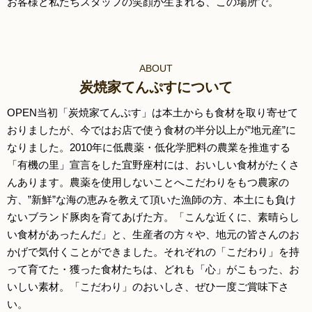
お客様と私たちスタッフの笑顔が生まれる、この場所で。
ABOUT
炭焼家てんぷすについて
OPEN当初「炭焼家てんぷす」は本土からも食材を取り寄せて
おりましたが、今ではお店で使う食材の半分以上が”地元産”に
なりました。2010年に低農薬・低化学肥料の農業を推進する
「有機の里」宣言をした宜野座村には、おいしい食材がたくさ
んあります。農薬を使用しないことへこだわりをもつ農家の
方、”新鮮”な海の恵みを教えて頂いた漁師の方、本土にも負け
ないブランド豚肉を育てあげた方。「こんな近くに、素晴らし
い食材があったんだ」と、生産者の方々や、地元の皆さんのお
かげで気付くことができました。それぞれの「こだわり」を持
って育てた・獲った食材たちは、どれも「心」がこもった、お
いしい素材。「こだわり」のおいしさ、ぜひ一度ご賞味下さ
い。