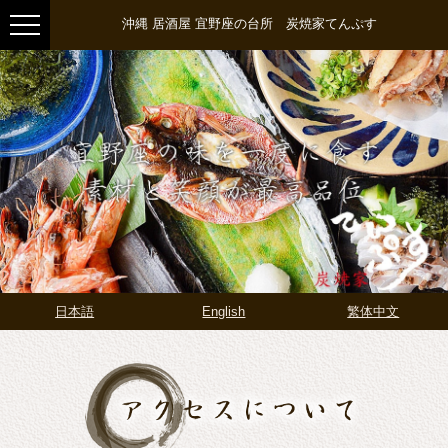
沖縄 居酒屋 宜野座の台所 炭焼家てんぷす
日本語
English
繁体中文