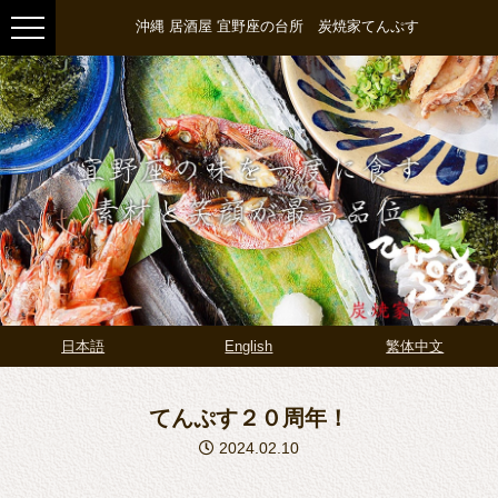
沖縄 居酒屋 宜野座の台所 炭焼家てんぷす
日本語
English
繁体中文
てんぷす２０周年！
2024.02.10