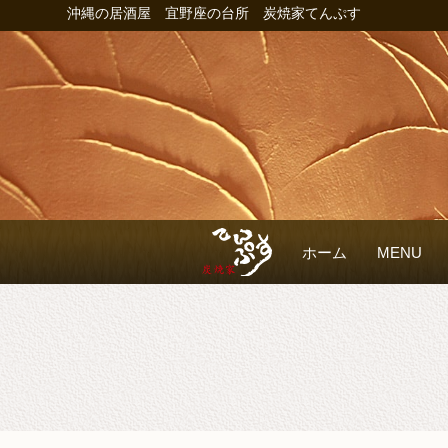
沖縄の居酒屋 宜野座の台所 炭焼家てんぷす
ホーム
MENU