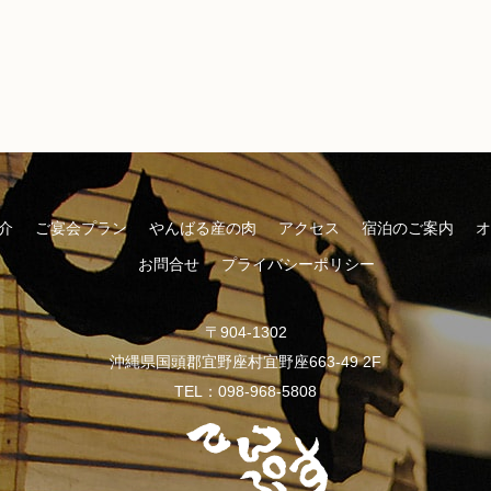
介
ご宴会プラン
やんばる産の肉
アクセス
宿泊のご案内
オ
お問合せ
プライバシーポリシー
〒904-1302
沖縄県国頭郡宜野座村宜野座663-49 2F
TEL：098-968-5808