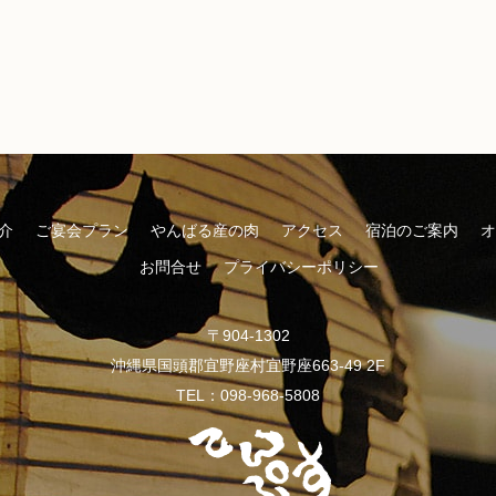
介
ご宴会プラン
やんばる産の肉
アクセス
宿泊のご案内
オ
お問合せ
プライバシーポリシー
〒904-1302
沖縄県国頭郡宜野座村宜野座663-49 2F
TEL：098-968-5808